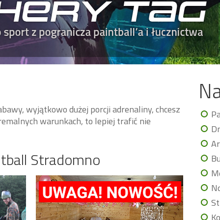
Na
abawy, wyjątkowo dużej porcji adrenaliny, chcesz
Pa
remalnych warunkach, to lepiej trafić nie
Dm
Ar
ntball Stradomno
Bu
Me
No
St
Ko