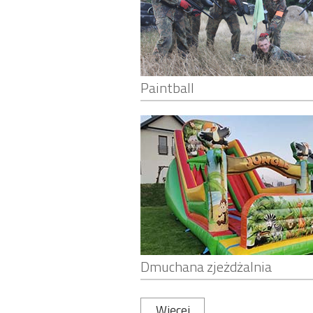
Paintball
Dmuchana zjeżdżalnia
Więcej