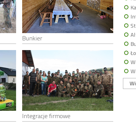
Ka
In
St
Al
Bunkier
Bu
Ło
Wi
Wi
Wi
Integracje firmowe